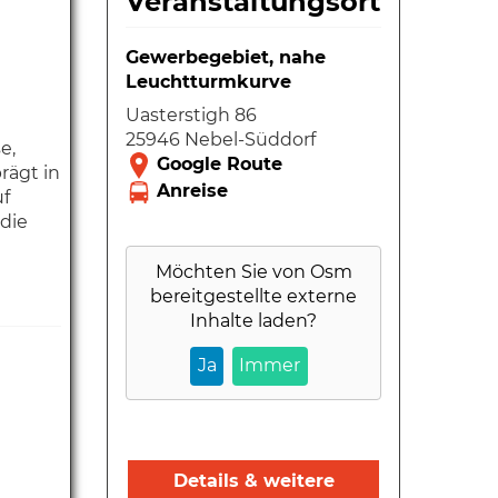
Veranstaltungsort
Gewerbegebiet, nahe
Leuchtturmkurve
Uasterstigh 86
25946 Nebel-Süddorf
e,
rägt in
uf
 die
Möchten Sie von
Osm
bereitgestellte externe
Inhalte laden?
Ja
Immer
Details & weitere