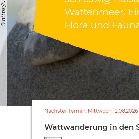
Wattenmeer. Ei
Wattenmeer. Ei
Flora und Fauna
Flora und Fauna
Nächster Termin:
Mittwoch
12.08.2026
Wattwanderung in den 