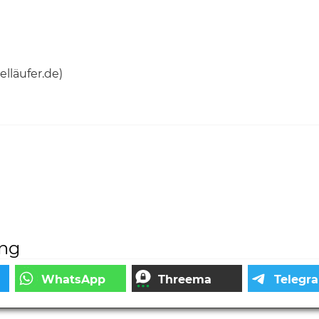
lläufer.de)
ung