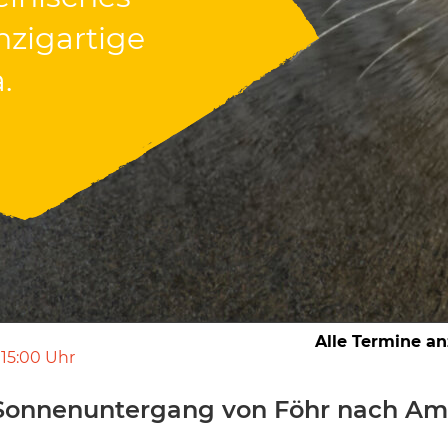
nzigartige
nzigartige
.
.
Alle Termine a
15:00
Uhr
Sonnenuntergang von Föhr nach A