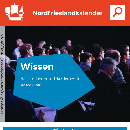
S
Nordfrieslandkalender
© https://unsplash.com/photos/F2KRf_QfCqw
Wissen
Neues erfahren und dazulernen. In
jedem Alter.