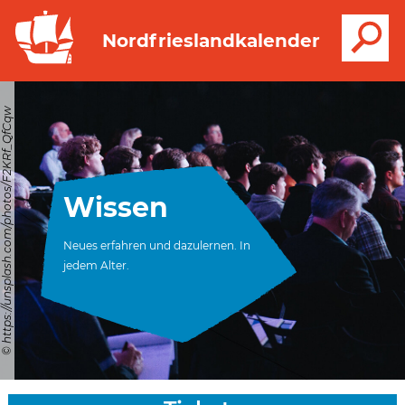
S
Nordfrieslandkalender
© https://unsplash.com/photos/F2KRf_QfCqw
Wissen
Neues erfahren und dazulernen. In
jedem Alter.