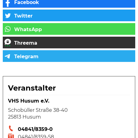
Veranstalter
VHS Husum e.V.
Schobüller Straße 38-40
25813 Husum
04841/8359-0
04841/8359-58