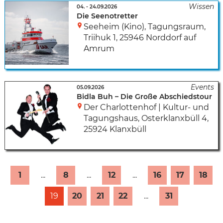
04.
-
24.09.2026
Die Seenotretter
Seeheim (Kino), Tagungsraum
,
Triihuk 1
,
25946 Norddorf auf
Amrum
05.09.2026
Bidla Buh – Die Große Abschiedstour
Der Charlottenhof | Kultur- und
Tagungshaus
,
Osterklanxbüll 4
,
25924 Klanxbüll
1
...
8
...
12
...
16
17
18
19
20
21
22
...
31