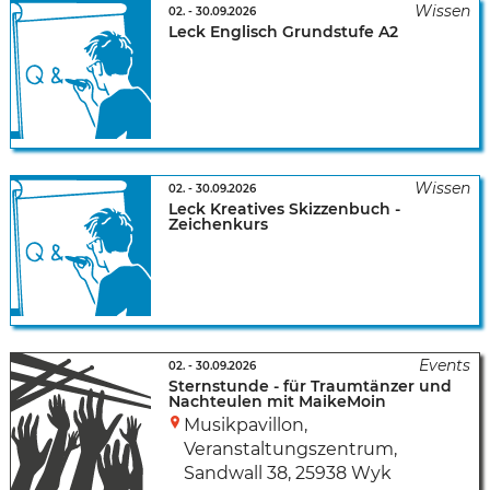
02.
-
30.09.2026
Leck Englisch Grundstufe A2
02.
-
30.09.2026
Leck Kreatives Skizzenbuch -
Zeichenkurs
02.
-
30.09.2026
Sternstunde - für Traumtänzer und
Nachteulen mit MaikeMoin
Musikpavillon,
Veranstaltungszentrum
,
Sandwall 38
,
25938 Wyk