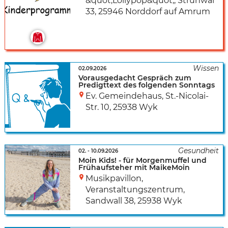
&quot;Lollypop&quot;
,
Strunwai
33
,
25946 Norddorf auf Amrum
02.09.2026
Vorausgedacht Gespräch zum
Predigttext des folgenden Sonntags
Ev. Gemeindehaus
,
St.-Nicolai-
Str. 10
,
25938 Wyk
02.
-
10.09.2026
Moin Kids! - für Morgenmuffel und
Frühaufsteher mit MaikeMoin
Musikpavillon,
Veranstaltungszentrum
,
Sandwall 38
,
25938 Wyk