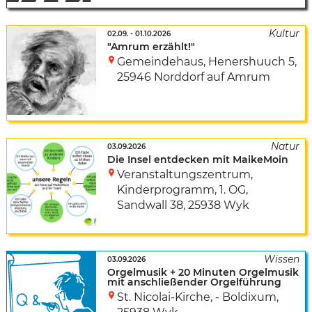
02.09.
-
01.10.2026
"Amrum erzählt!"
Gemeindehaus
,
Henershuuch 5
,
25946 Norddorf auf Amrum
03.09.2026
Die Insel entdecken mit MaikeMoin
Veranstaltungszentrum,
Kinderprogramm, 1. OG
,
Sandwall 38
,
25938 Wyk
03.09.2026
Orgelmusik + 20 Minuten Orgelmusik
mit anschließender Orgelführung
St. Nicolai-Kirche, - Boldixum
,