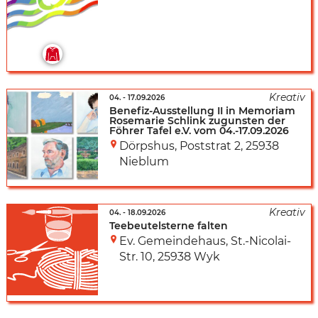
04.
-
17.09.2026
Benefiz-Ausstellung II in Memoriam
Rosemarie Schlink zugunsten der
Föhrer Tafel e.V. vom 04.-17.09.2026
Dörpshus, Poststrat 2
,
25938
Nieblum
04.
-
18.09.2026
Teebeutelsterne falten
Ev. Gemeindehaus
,
St.-Nicolai-
Str. 10
,
25938 Wyk