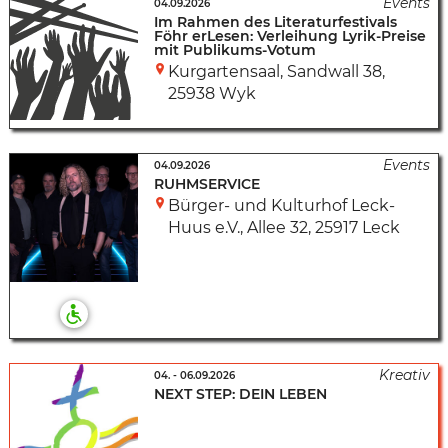
04.09.2026
Im Rahmen des Literaturfestivals
Föhr erLesen: Verleihung Lyrik-Preise
mit Publikums-Votum
Kurgartensaal
,
Sandwall 38
,
25938 Wyk
04.09.2026
RUHMSERVICE
Bürger- und Kulturhof Leck-
Huus e.V.
,
Allee 32
,
25917 Leck
04.
-
06.09.2026
NEXT STEP: DEIN LEBEN