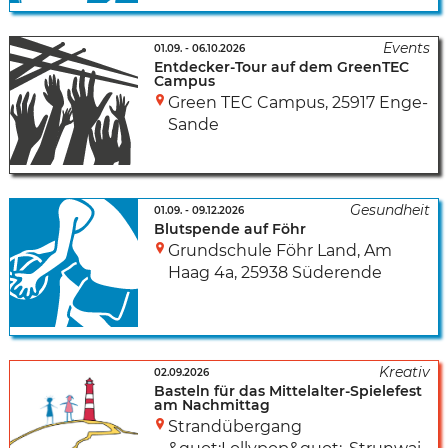
01.09.
-
06.10.2026
Entdecker-Tour auf dem GreenTEC
Campus
Green TEC Campus
,
25917 Enge-
Sande
01.09.
-
09.12.2026
Blutspende auf Föhr
Grundschule Föhr Land, Am
Haag 4a
,
25938 Süderende
02.09.2026
Basteln für das Mittelalter-Spielefest
am Nachmittag
Strandübergang