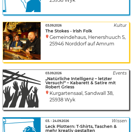
25938 Wyk
03.09.2026
The Stokes - Irish Folk
Gemeindehaus
,
Henershuuch 5
,
25946 Norddorf auf Amrum
03.09.2026
„Natürliche Intelligenz – letzter
Versuch!“ – Kabarett & Satire mit
Robert Griess
Kurgartensaal
,
Sandwall 38
,
25938 Wyk
03.
-
24.09.2026
Leck Plottern: T-Shirts, Taschen &
mehr kreativ gestalten