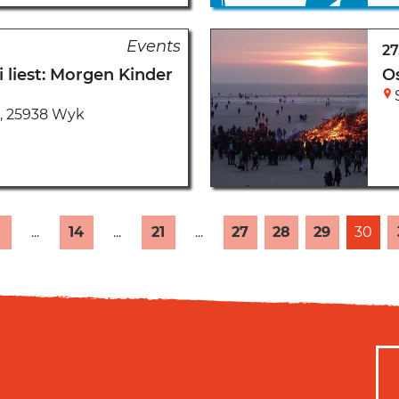
27
i liest: Morgen Kinder
O
,
25938 Wyk
...
14
...
21
...
27
28
29
30