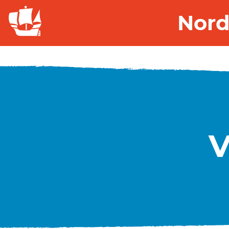
Nord
V