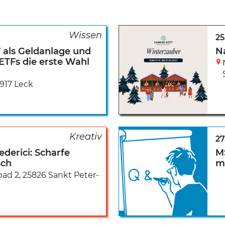
25.
 als Geldanlage und
N
ETFs die erste Wahl
917 Leck
27
derici: Scharfe
MS
sch
mi
ad 2
,
25826 Sankt Peter-