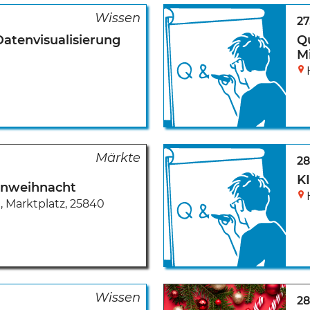
27
Datenvisualisierung
Q
M
28
KI
tenweihnacht
t
,
Marktplatz
,
25840
28