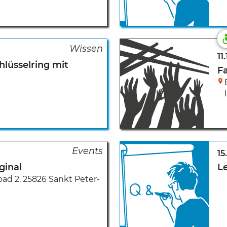
11
lüsselring mit
F
15
ginal
L
ad 2
,
25826 Sankt Peter-