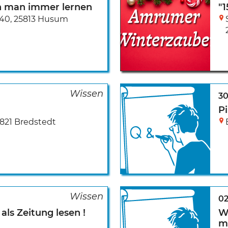
n man immer lernen
"
-40
,
25813 Husum
30
Pi
821 Bredstedt
02
als Zeitung lesen !
Wi
m