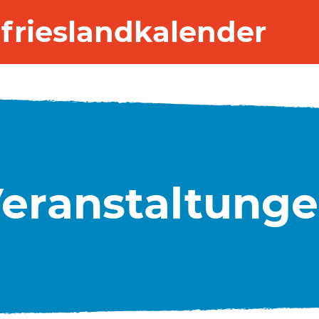
frieslandkalender
eranstaltung