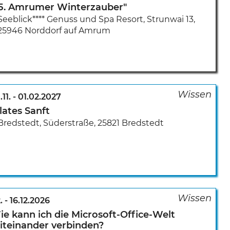
15. Amrumer Winterzauber"
Seeblick**** Genuss und Spa Resort
,
Strunwai 13
,
25946 Norddorf auf Amrum
.11.
-
01.02.2027
lates Sanft
Bredstedt
,
Süderstraße
,
25821 Bredstedt
.
-
16.12.2026
e kann ich die Microsoft-Office-Welt
iteinander verbinden?