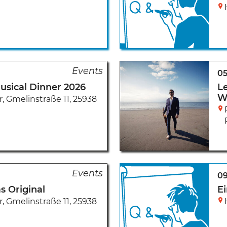
05
sical Dinner 2026
L
W
r
,
Gmelinstraße 11
,
25938
09
s Original
Ei
r
,
Gmelinstraße 11
,
25938