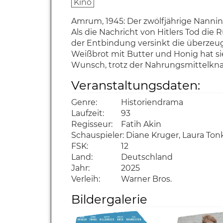
Kino
Amrum, 1945: Der zwölfjährige Nannin
Als die Nachricht von Hitlers Tod die
der Entbindung versinkt die überzeugte
Weißbrot mit Butter und Honig hat sie
Wunsch, trotz der Nahrungsmittelknap
Veranstaltungsdaten:
Genre:
Historiendrama
Laufzeit:
93
Regisseur:
Fatih Akin
Schauspieler:
Diane Kruger, Laura Tonk
FSK:
12
Land:
Deutschland
Jahr:
2025
Verleih:
Warner Bros.
Bildergalerie