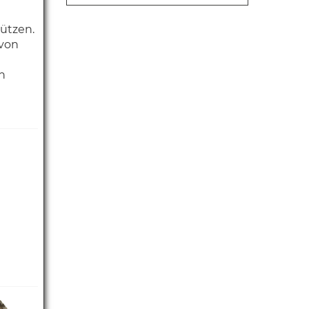
ützen.
 von
n