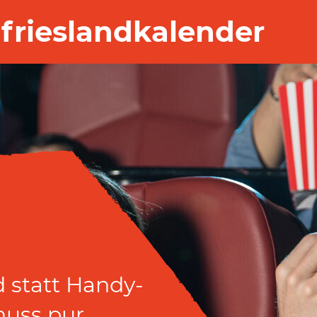
frieslandkalender
 statt Handy-
 statt Handy-
nuss pur.
nuss pur.