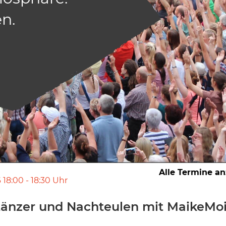
n.
Alle Termine a
6
18:00
-
18:30
Uhr
mtänzer und Nachteulen mit MaikeMo