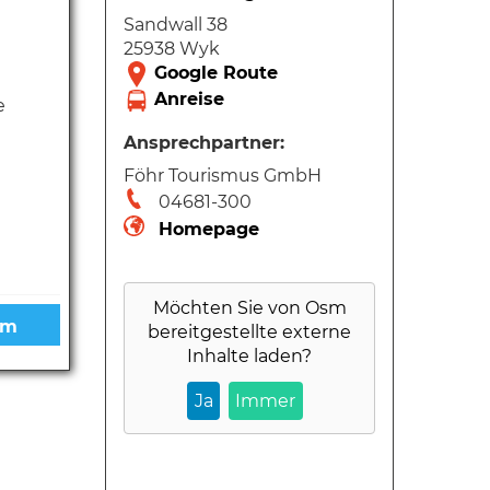
Sandwall 38
25938 Wyk
e
Ansprechpartner:
Föhr Tourismus GmbH
04681-300
Homepage
Möchten Sie von
Osm
bereitgestellte externe
Inhalte laden?
Ja
Immer