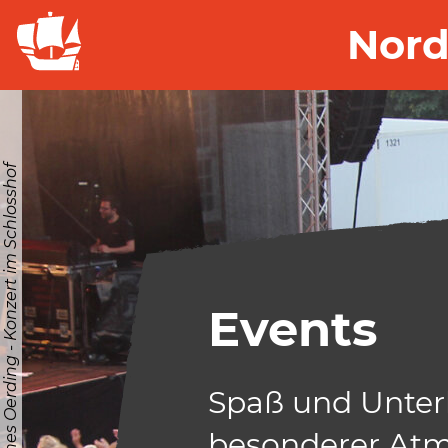
Nord
© Stiftung Nordfriesland | Johannes Oerding - Konzert im Schlosshof
Events
Spaß und Unter
besonderer Atm